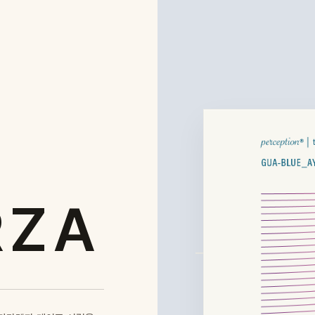
E
RZA