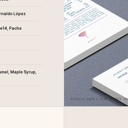
Arnaldo López
fe14, Pache
amel, Maple Syrup,
Profile card / BLUE AYARZA ta