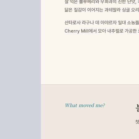
잘 익은 블루베리와 무화과의 진한 단맛,
닮은 질감이 이어지는 과테말라 싱글 오리
산타로사 라구나 데 아야르자 일대 소농들의
Cherry Mill에서 모아 내추럴로 가공한
What moved me?
첫