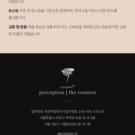
2일입니다.
로스팅
주문 후 로스팅을 기준으로 운영하며, 최대 3일 이내 신선한 원두를
출고합니다.
교환 및 반품
제품 특성상 제품 하자 또는 오배송을 제외한 단순 변심에 의한 교환
및 반품은 어렵습니다.
perception | the roasters
필라먼트 유한책임회사
사업자번호 249-88-01034
서울특별시 마포구 독막로 8길 15-9 3층
서울 마포구 어울마당로1길 16 1층
perception.kr