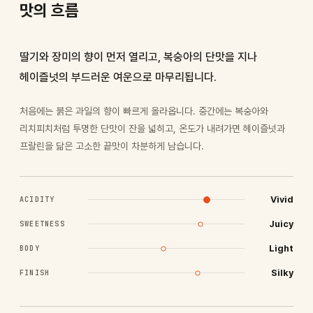
맛의 흐름
딸기와 장미의 향이 먼저 열리고, 복숭아의 단맛을 지나
헤이즐넛의 부드러운 여운으로 마무리됩니다.
처음에는 붉은 과일의 향이 빠르게 올라옵니다. 중간에는 복숭아와
리치피치처럼 투명한 단맛이 잔을 넓히고, 온도가 내려가면 헤이즐넛과
프랄린을 닮은 고소한 끝맛이 차분하게 남습니다.
Vivid
ACIDITY
Juicy
SWEETNESS
Light
BODY
Silky
FINISH